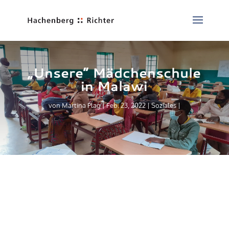
„Unsere“ Mädchenschule
in Malawi
von
Martina Plag
Feb. 23, 2022
Soziales